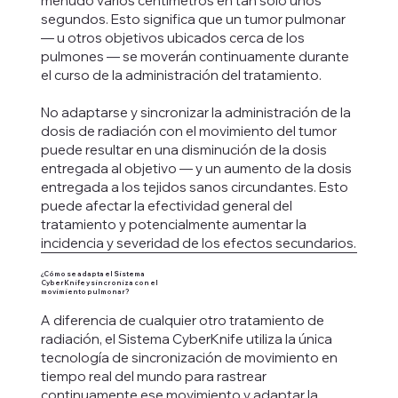
menudo varios centímetros en tan solo unos
segundos. Esto significa que un tumor pulmonar
— u otros objetivos ubicados cerca de los
pulmones — se moverán continuamente durante
el curso de la administración del tratamiento.
No adaptarse y sincronizar la administración de la
dosis de radiación con el movimiento del tumor
puede resultar en una disminución de la dosis
entregada al objetivo — y un aumento de la dosis
entregada a los tejidos sanos circundantes. Esto
puede afectar la efectividad general del
tratamiento y potencialmente aumentar la
incidencia y severidad de los efectos secundarios.
¿Cómo se adapta el Sistema
CyberKnife y sincroniza con el
movimiento pulmonar?
A diferencia de cualquier otro tratamiento de
radiación, el Sistema CyberKnife utiliza la única
tecnología de sincronización de movimiento en
tiempo real del mundo para rastrear
continuamente ese movimiento y adaptar la