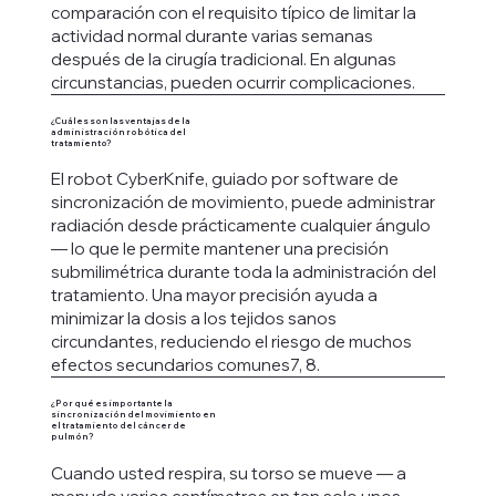
comparación con el requisito típico de limitar la
actividad normal durante varias semanas
después de la cirugía tradicional. En algunas
circunstancias, pueden ocurrir complicaciones.
¿Cuáles son las ventajas de la
administración robótica del
tratamiento?
El robot CyberKnife, guiado por software de
sincronización de movimiento, puede administrar
radiación desde prácticamente cualquier ángulo
— lo que le permite mantener una precisión
submilimétrica durante toda la administración del
tratamiento. Una mayor precisión ayuda a
minimizar la dosis a los tejidos sanos
circundantes, reduciendo el riesgo de muchos
efectos secundarios comunes7, 8.
¿Por qué es importante la
sincronización del movimiento en
el tratamiento del cáncer de
pulmón?
Cuando usted respira, su torso se mueve — a