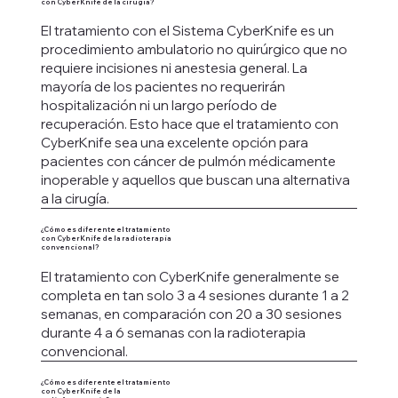
con CyberKnife de la cirugía?
El tratamiento con el Sistema CyberKnife es un
procedimiento ambulatorio no quirúrgico que no
requiere incisiones ni anestesia general. La
mayoría de los pacientes no requerirán
hospitalización ni un largo período de
recuperación. Esto hace que el tratamiento con
CyberKnife sea una excelente opción para
pacientes con cáncer de pulmón médicamente
inoperable y aquellos que buscan una alternativa
a la cirugía.
¿Cómo es diferente el tratamiento
con CyberKnife de la radioterapia
convencional?
El tratamiento con CyberKnife generalmente se
completa en tan solo 3 a 4 sesiones durante 1 a 2
semanas, en comparación con 20 a 30 sesiones
durante 4 a 6 semanas con la radioterapia
convencional.
¿Cómo es diferente el tratamiento
con CyberKnife de la