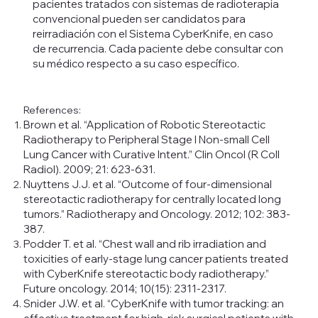
pacientes tratados con sistemas de radioterapia
convencional pueden ser candidatos para
reirradiación con el Sistema CyberKnife, en caso
de recurrencia. Cada paciente debe consultar con
su médico respecto a su caso específico.
References:​
Brown et al. “Application of Robotic Stereotactic
Radiotherapy to Peripheral Stage I Non-small Cell
Lung Cancer with Curative Intent.” Clin Oncol (R Coll
Radiol). 2009; 21: 623-631.
Nuyttens J.J. et al. “Outcome of four-dimensional
stereotactic radiotherapy for centrally located long
tumors.” Radiotherapy and Oncology. 2012; 102: 383-
387.
Podder T. et al. “Chest wall and rib irradiation and
toxicities of early-stage lung cancer patients treated
with CyberKnife stereotactic body radiotherapy.”
Future oncology. 2014; 10(15): 2311-2317.
Snider J.W. et al. “CyberKnife with tumor tracking: an