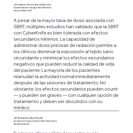
¿Un mayor dosis de radiación
aumenta el riesgo de efectos
secundarios?
A pesar de la mayor tasa de dosis asociada con
SBRT, múltiples estudios han validado que la SBRT
con CyberKnife es bien tolerada con efectos
secundarios mínimos. La capacidad de
administrar dosis precisas de radiación permite a
los clínicos disminuir la exposición al tejido sano
circundante y minimizar los efectos secundarios
negativos que pueden reducir la calidad de vida
del paciente. La mayoría de los pacientes
reanudan la actividad normal inmediatamente
después de las sesiones de tratamiento. No
obstante, los efectos secundarios pueden ocurrir
— y pueden ser graves — con cualquier opción de
tratamiento y deben ser discutidos con su
médico.
¿El Sistema CyberKnife
proporciona control del cáncer a
largo plazo?