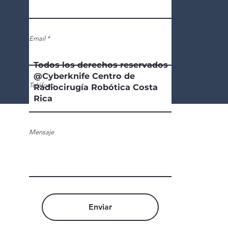
San José, Costa Rica.
Email
Todos los derechos reservados
@Cyberknife Centro de
Teléfono
Radiocirugía Robótica Costa
Rica
Mensaje
Enviar