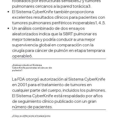
rodeados por estructuras sensibles2 y tumores
pulmonares cercanos a la pared torácica3.
El Sistema CyberKnife también proporciona
excelentes resultados clínicos para pacientes con
tumores pulmonares periféricos inoperables1, 4 ,5.
Un análisis combinado de dos ensayos
aleatorizados indica que la SBRT pulmonar es
mejor tolerada y podría conducir a una mejor
supervivencia global en comparación con la
cirugía para cáncer de pulmón en etapa temprana
operable6.
¿Está aprobado el Sistema
CyberKnife para tratar el cáncer de
pulmón?
La FDA otorgó autorización al Sistema CyberKnife
en 2001 para el tratamiento de tumores en
cualquier parte del cuerpo, incluidos los pulmones.
El Sistema CyberKnife está respaldado por años
de seguimiento clínico publicado con un gran
número de pacientes.
¿Cómo es diferente el tratamiento