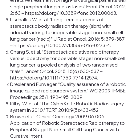
effective treatment for high-risk surgical patients with
single peripheral lung metastases” Front Oncol. 2012;
2: 63 –
https://doi.org/10.3389/fonc.2012.00063.
Lischalk J.W. et al. “Long-term outcomes of
stereotactic body radiation therapy (sbrt) with
fiducial tracking for inoperable stage I non-small cell
lung cancer (nsclc).” J Radiat Oncol. 2016; 5: 379-387
–
https://doi.org/10.1007/s13566-016-0273-4.
Chang S. et al. “Stereotactic ablative radiotherapy
versus lobectomy for operable stage I non-small-cell
lung cancer: a pooled analysis of two rancomised
trials.” Lancet Oncol. 2015; 16(6) 630-637 –
https://doi.org/10.1111/1759-7714.12574.
Drexler and Furweger. “Quality assurance of a robotic,
image guided radiosurgery system.” WC 2009, IFMBE
Proceedings 25/I, 492-495, 2009.
Kilby. W. et al. “The CyberKnife Robotic Radiosurgery
system in 2010.” TCRT 2010;9(5):433-452.
Brown et al. Clinical Oncology 2009.06.006.
Application of Robotic Stereotactic Radiotherapy to
Peripheral Stage I Non-small Cell Lung Cancer with
Curative Intent