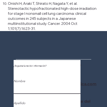
Onishi H, Araki T, Shirato H, Nagata Y, et al.
Stereotactic hypofractionated high-dose irradiation
for stage I nonsmall cell lung carcinoma: clinical
outcomes in 245 subjects in a Japanese
multiinstitutional study. Cancer. 2004 Oct
1;101(7):1623-31.
(506) 2296-9638 ext: 148 / 149
¿Te gustaría recibir información?
(506) 8905-2531
Nombre
asistente@radiocirugiarobotica.com
Diagonal a la Esquina Noreste del
Apellido
Hospital México.