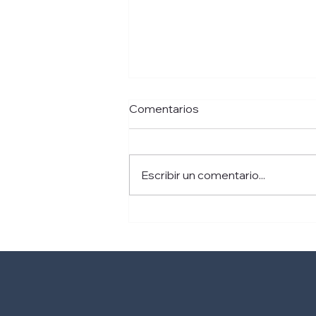
Comentarios
Escribir un comentario...
Avances en el tratamiento
de tumores cerebrales sin
cirugía a través de la
tecnología CyberKnife