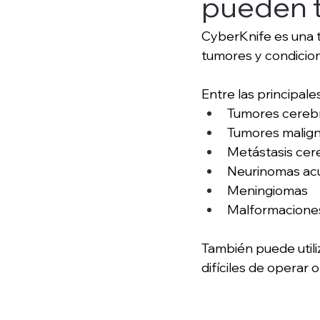
pueden t
CyberKnife es una te
tumores y condicion
Entre las principale
Tumores cereb
Tumores malig
Metástasis cer
Neurinomas acú
Meningiomas
Malformaciones
También puede util
difíciles de operar 