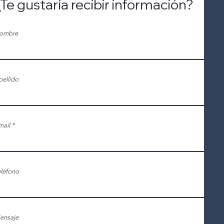
Te gustaría recibir información?
ombre
ellido
mail
eléfono
ensaje