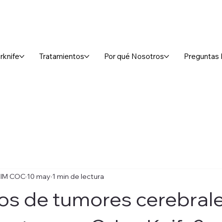
rknife
Tratamientos
Por qué Nosotros
Preguntas 
e IM COC
10 may
1 min de lectura
os de tumores cerebral