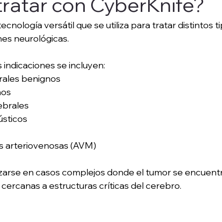
ratar con CyberKnife?
cnología versátil que se utiliza para tratar distintos t
es neurológicas.
s indicaciones se incluyen:
rales benignos
nos
ebrales
sticos
 arteriovenosas (AVM)
izarse en casos complejos donde el tumor se encuent
o cercanas a estructuras críticas del cerebro.